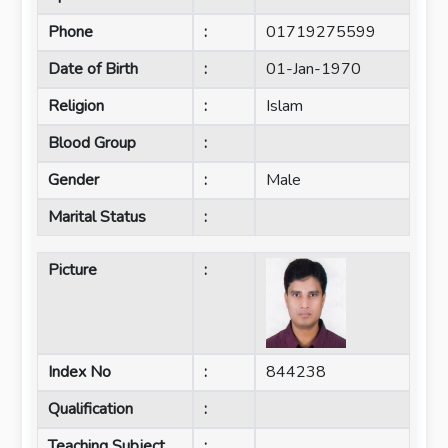
Phone
:
01719275599
Date of Birth
:
01-Jan-1970
Religion
:
Islam
Blood Group
:
Gender
:
Male
Marital Status
:
Picture
:
Index No
:
844238
Qualification
:
Teaching Subject
: