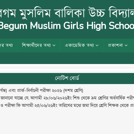
গম মুসলিম বালিকা উচ্চ বিদ্য
egum Muslim Girls High Schoo
ের তথ্য
শিক্ষার্থীদের তথ্য
একাডেমিক তথ্য
প্রকাশনা
নোটিশ বোর্ড
্ত) এবং প্রার্ক-নির্বাচনী পরীক্ষা ২০২৬ (দশম শ্রেণি)
 জানানো যাচ্ছে যে, আগামী ২৮/০৬/২০২৬ইং শিশু থেকে ৯ম শ্রেণির অর্ধবার্ষিক পরীক্
রীক্ষা ফি আগামী ২৫/০৬/২৬ইং তারিখের মধ্যে জমা দিয়ে শ্রেণি শিক্ষক থেকে প্রবেশ