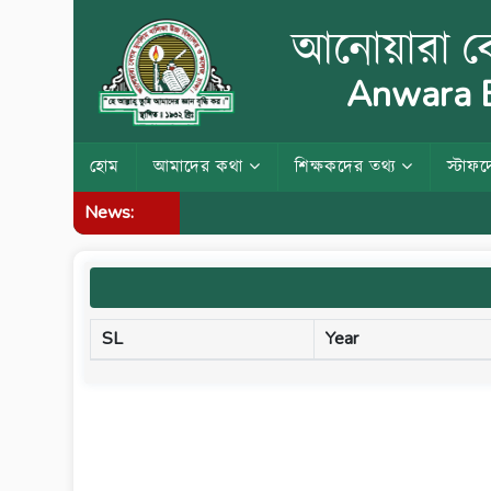
আনোয়ারা বে
Anwara B
হোম
আমাদের কথা
শিক্ষকদের তথ্য
স্টাফদ
News:
SL
Year