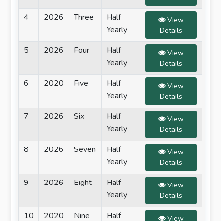
4
2026
Three
Half
View
Yearly
Details
5
2026
Four
Half
View
Yearly
Details
6
2020
Five
Half
View
Yearly
Details
7
2026
Six
Half
View
Yearly
Details
8
2026
Seven
Half
View
Yearly
Details
9
2026
Eight
Half
View
Yearly
Details
10
2020
Nine
Half
View