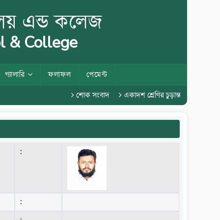
ালয় এন্ড কলেজ
l & College
গ্যালারি
ফলাফল
পেমেন্ট
শোক সংবাদ
একাদশ শ্রেণির চুড়ান্ত পরীক্ষা ২০২৬
:
: