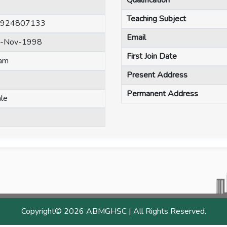
Qualification
Teaching Subject
924807133
Email
-Nov-1998
First Join Date
lam
Present Address
Permanent Address
le
Copyright©
2026 ABMGHSC | All Rights Reserved.