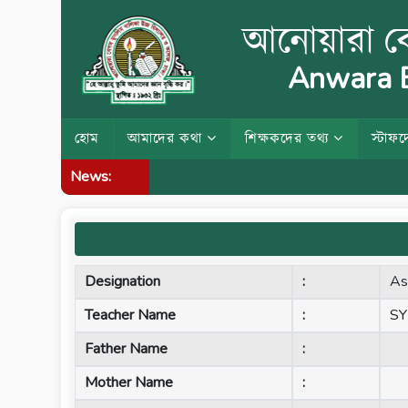
আনোয়ারা বে
Anwara B
হোম
আমাদের কথা
শিক্ষকদের তথ্য
স্টাফদ
News:
Designation
:
As
Teacher Name
:
SY
Father Name
:
Mother Name
: