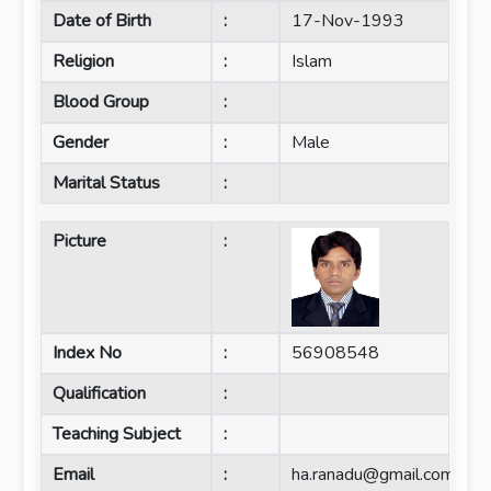
Date of Birth
:
17-Nov-1993
Religion
:
Islam
Blood Group
:
Gender
:
Male
Marital Status
:
Picture
:
Index No
:
56908548
Qualification
:
Teaching Subject
:
Email
:
ha.ranadu@gmail.com