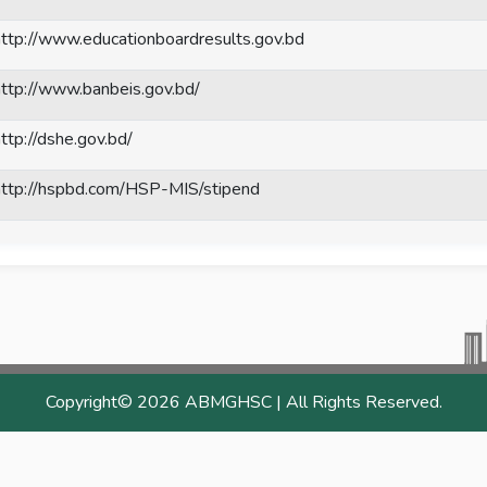
http://www.educationboardresults.gov.bd
http://www.banbeis.gov.bd/
ttp://dshe.gov.bd/
http://hspbd.com/HSP-MIS/stipend
Copyright©
2026 ABMGHSC | All Rights Reserved.