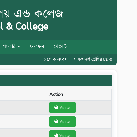
ালয় এন্ড কলেজ
l & College
গ্যালারি
ফলাফল
পেমেন্ট
শোক সংবাদ
একাদশ শ্রেণির চুড়ান্ত পরীক্ষা ২০২৬
Action
Visite
Visite
Visite