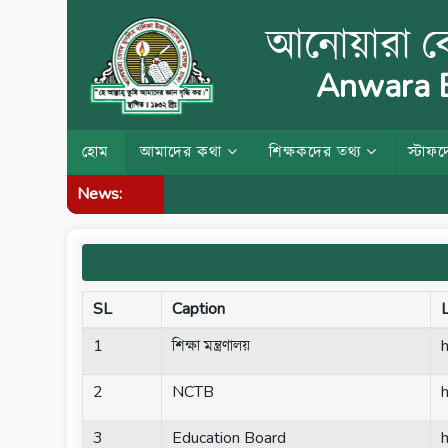
আনোয়ারা বে
Anwara B
হোম
আমাদের কথা
শিক্ষকদের তথ্য
স্টাফদ
News:
SL
Caption
1
শিক্ষা মন্ত্রণালয়
2
NCTB
3
Education Board