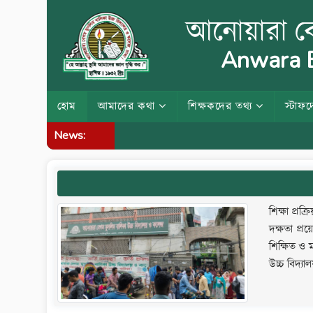
আনোয়ারা বে
Anwara B
হোম
আমাদের কথা
শিক্ষকদের তথ্য
স্টাফদ
News:
শিক্ষা প্রক
দক্ষতা প্রয
শিক্ষিত ও ম
উচ্চ বিদ্য